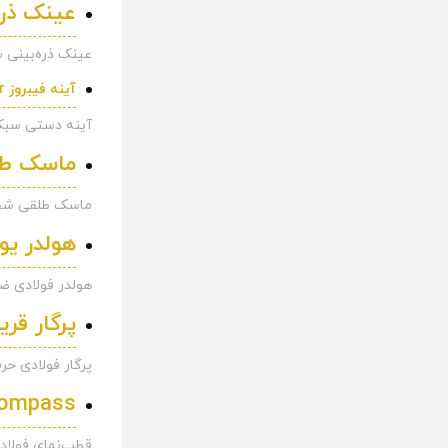
عینک ذره
عینک ذره‌بینی شامل لنز و چراغ LED است که برای ب
آینه فیبروز Phi Mirror
آینه دستی سبک و
ماسک طل
ماسک طلقی شفاف
هولدر یو
هولدر فولادی ضد
پرگار قری
پرگار فولادی حر
BB Compass 
قطب‌نمای فولادی