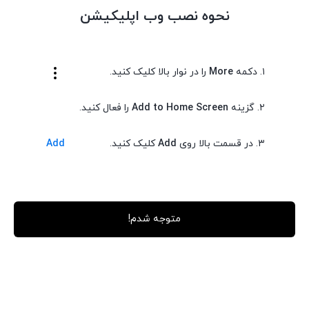
نحوه نصب وب اپلیکیشن
توضیحات
این عینک بسیار برای منظور های ارایشی و زیبایی جایی که
۱. دکمه
More
را در نوار بالا کلیک کنید.
دقت و ریز بینی مهم است مناسب میباشد،لنز های ذره بین
۲. گزینه
Add to Home Screen
را فعال کنید.
این عینک به شما کمک میکنید که به خوبی کوچکترین
جزئیات را ببنید و به خوبی و با احتیاط عمل کنید
۳. در قسمت بالا روی
Add
کلیک کنید.
Add
این عینک شامل 5 مدل مختلف لنز میباشد:
لنز 1 برابر
لنز 1.5 برابر
متوجه شدم!
لنز 2 برابر
لنز 2.5 برابر
و لنز 3.5 برابر