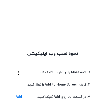
طرح بالا باشد و هم سلامت پوست حفظ شود.
دریافت مشاوره رایگان و سفارش
جهت سفارش انواع دستگاه تاتو، رنگ تاتو و … می‌توانید
از مشاوره رایگان بهره بگیرید.
نحوه نصب وب اپلیکیشن
09037137155 — 09397497631
۱. دکمه
More
را در نوار بالا کلیک کنید.
۲. گزینه
Add to Home Screen
را فعال کنید.
📞 تماس با ما
۳. در قسمت بالا روی
Add
کلیک کنید.
Add