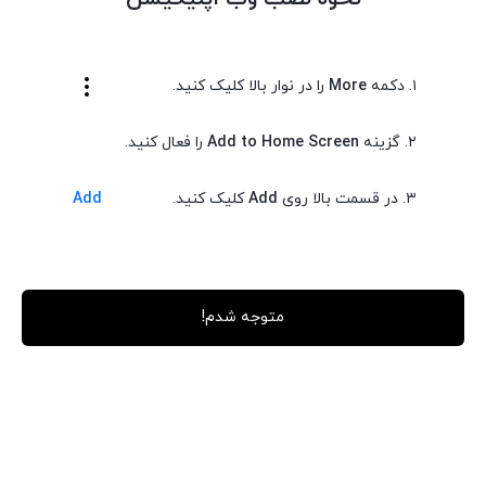
۱. دکمه
More
را در نوار بالا کلیک کنید.
۲. گزینه
Add to Home Screen
را فعال کنید.
۳. در قسمت بالا روی
Add
کلیک کنید.
Add
بهترین ها را از ما بخواهید!
فروشگاه مجیک شاپ ، هر آنچه که نیاز دارید و به ذهن شما خطور می‌کند
در اینجا پیدا خواهید کرد.
متوجه شدم!
دسترسی سریع
خدمات فی مجیک
صفحه اصلی
حساب کاربری
درباره ما
علاقه مندی ها
تماس با ما
فروشگاه
بلاگ
بلاگ