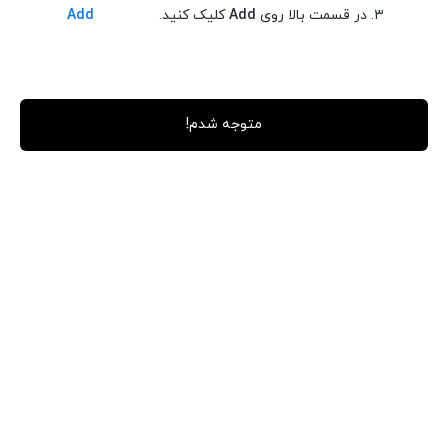
۳. در قسمت بالا روی
Add
کلیک کنید.
Add
بستن
متوجه شدم!
بیحسی عقرب اصلی
4 در انبار
1,150,000
تومان
بستن