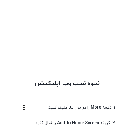
800,000
تومان
بستن
نحوه نصب وب اپلیکیشن
بیحسی تیکاتیکس اصلی TKTX
10 در انبار
۱. دکمه
More
را در نوار بالا کلیک کنید.
1,150,000
تومان
۲. گزینه
Add to Home Screen
را فعال کنید.