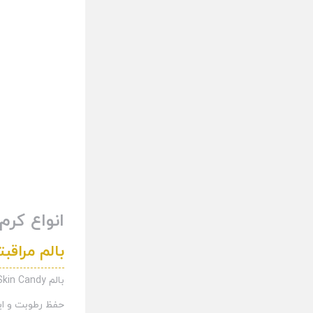
انواع کر
بالم مراقبتی Skin Candy بعد از میکروپی
حفظ رطوبت و ای