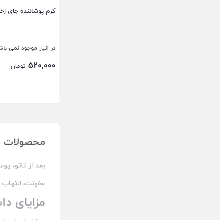
کرم پوشاننده جای ز
در انبار موجود نمی باش
520,000
تومان
بستن
محصولات مر
بعد از تاتو، پو
عفونت، التهاب 
مزایای دا