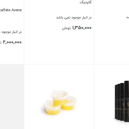
کلینیک
Cicalfate Avene سیکالفیت
د
در انبار موجود نمی باشد
1,350,000
تومان
در انبار موجود 
2,000,000
ت
بستن
بستن