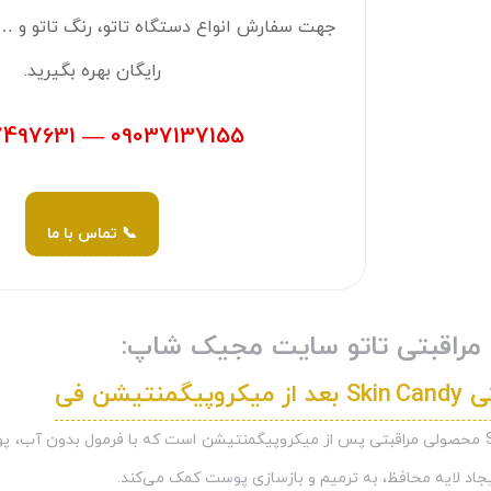
جهت سفارش انواع دستگاه تاتو، رنگ تاتو و … م
رایگان بهره بگیرید.
09037137155 — 09397497631
📞 تماس با ما
م مراقبتی تاتو سایت مجیک شاپ:
گمنتیشن فی
بالم Skin Candy محصولی مراقبتی پس از میکروپیگمنتیشن است که با فرمول بدون آب، 
جاد لایه محافظ، به ترمیم و بازسازی پوست کمک می‌کند.