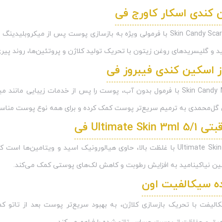
 کندی اسکار کاورج فی
د و گلیسریدهای روغن زیتون با تحریک تولید کلاژن و پروتئین‌ها، روند پیر
ز اسکین کندی فیبروز فی
بالم Skin Candy Monodose با فرمول بدون آب، پوست را پس از خدمات زی
غن گل‌محمدی به ترمیم سریع‌تر پوست کمک کرده و برای همه نوع پوست منا
Ultimate S فی
کوکتل مراقبتی Ultimate Skin با غلظت بالا، حاوی هیالورونیک اسید و و
ن نیاکینامید به افزایش رطوبت و کاهش لک‌های پوستی کمک می‌کند.
ده سیکالفیت اون
کالیفت با تحریک بازسازی کلاژن، به بهبود سریع‌تر پوست بعد از تاتو 