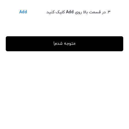
مناسب برای تکنیک آرئولا (بازسازی هاله سینه)
۳. در قسمت بالا روی
Add
کلیک کنید.
Add
قابل استفاده برای ایجاد تناژهای سفارشی با ترکیب رنگ
پیگمنت بورگاندی عمیق و غنی
ترکیب هیبریدی: پیگمنت معدنی + کربن بلک
متوجه شدم!
جریان روان و پخش یکنواخت روی پوست
ماندگاری بالا و حفظ شدت رنگ بعد از ترمیم
سازگار با استاندارد سخت‌گیرانه EU REACH
فاقد مواد مضر (محرک، خورنده، سمی)
بدون تست حیوانی و بدون ترکیبات حیوانی
مناسب گرم‌سازی رنگ با Beige Beach
نحوه استفاده و نگهداری:
قبل از مصرف به‌خوبی تکان دهید.