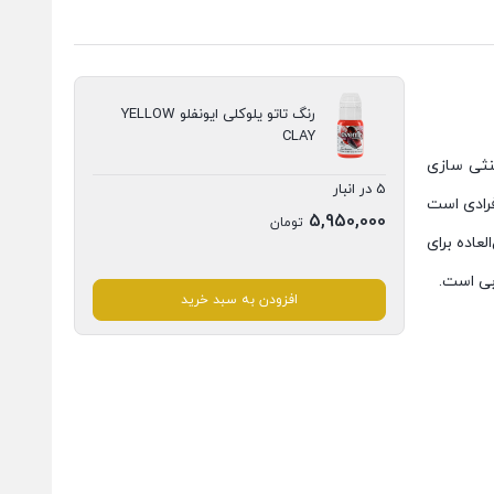
رنگ تاتو یلوکلی ایونفلو YELLOW
CLAY
و خنثی سازی
5 در انبار
رادی است
5,950,000
تومان
عاده برای
بی است.
افزودن به سبد خرید